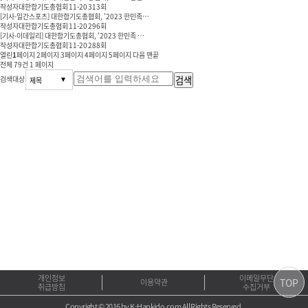
작성자
대한합기도총협회
11-20
313
회
[기사-일간스포츠] 대한합기도총협회, '2023 한민족…
작성자
대한합기도총협회
11-20
296
회
[기사-이데일리] 대한합기도총협회, '2023 한민족 …
작성자
대한합기도총협회
11-20
288
회
열린
1
페이지
2
페이지
3
페이지
4
페이지
5
페이지
다음
맨끝
전체 79건
1 페이지
검색
검색대상
개인정보
이메일무단
TOP
이용약관
취급방침
수집거부
Copyright © 2016 by K-Hapkido.com All Rights Reserved.