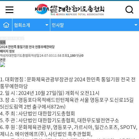
협회소개
인사말
댓글
게시판 리스트 옵션
목록
2024 한민족 통일기원 전국 전통무예한마당
페이지 정보
작성자
대한합기도총협회
작성일
24-07-03 11:58
조회
1,180
댓글
0
본문
1. 대회명칭 : 문화체육관광부장관상 2024 한민족 통일기원 전국 전
통무예한마당
2. 일 시 : 2024년 10월 27일(일) 개회식 오전11시
3. 장 소 : 영등포다목적배드민턴체육관 서울 영등포구 도신로15길
5(신도림역 2번 출구에서872m)
4. 주 최 : 사단법인 대한합기도총협회
5. 주 관 : 사단법인 대한합기도총협회, 대한무도발전연구소
6. 후 원 : 문화체육관광부, 영등포구, 가르시아, 일간스포츠, SPOTV,
제니스 에이엔에프(주), 사단법인 흑추관협회,