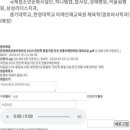
국제청소년문화사절단, 허니템랩, 합사모, 성애병원, 어울림병
원, 삼성리더스치과,
경기대학교, 한양대학교 미래인재교육원 체육학(경호비서학과)
(예정)
첨부파일
문화체육관광부장관상 2024 한민족 통일기원 전국 전통무예한마당 대회요강.pdf
(1.8M)
2회 다운로드
|
DATE : 2024-07-03 11:58:36
신청서.zip
(26.0K)
2회 다운로드
|
DATE : 2024-07-03 11:59:36
이전글
2025 한민족 통일기원 전국 전통무예한마당
다음글
[기사-영등포시대] 대한합기도총협회 ‘한민족 통일기념 전국 전통 무예 한마당’ 개최
댓글목록
0
등록된 댓글이 없습니다.
댓글쓰기
이름
필수
비밀번호
필수
새로고침
자동등록방지 숫자를 순서대로 입력하세요.