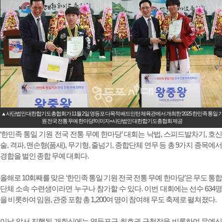
▲사단법인 대한합기도총협회가 11월 2일 영등포 다목적 배드민턴 체육관에서 개최한 ‘2025 한민족 통일 
원 전국 전통 무예 한마당’/이미지=사단법인 대한합기도총협회 제공
‘한민족 통일 기원 전국 전통 무예 한마당’ 대회는 낙법, 스피드발차기, 호신
술, 격파, 맨손형(품새), 무기형, 줄넘기, 종합단체 연무 등 총 9가지 종목에서
경합을 벌인 종합 무예 대회다.
올해로 10회째를 맞은 ‘한민족 통일 기원 전국 전통 무예 한마당’은 무도 통합
단체 소속 수련생이라면 누구나 참가할 수 있다. 이번 대회에는 선수 634명
을 비롯하여 임원, 관중 포함 총 1,200여 명이 참여해 무도 축제로 펼쳐졌다.
이날 앞서 진행된 개회식에는 영등포구 최호권 구청장을 비롯하여 무예신