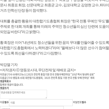
문사 최종표 회장, 선문대학교 최종균 교수, 김포대학교 김영현 교수, K타이
거즈 안학선 단장 등이 참석했다.
대회를 총괄한 황용의 대한합기도총협회 회장은 “한국 전통 무예인 ‘무도’를
주제로 한 대회 개최를 통해 미래의 주역인 청소년들의 심신 단련에 도움이
되었길 바란다”라고 밝혔다.
황 회장은 이어 “내년에도 청소년들을 위한 꿈의 무대를 만들어줄 수 있도록
대한합기도총협회에서 노력하겠다”라며 “올해보다 더 많은 선수가 참여할
수 있도록 최선을 다하겠다“라고 다짐했다.
박강열 기자
<저작권자 ⓒ 영등포시대, 무단전재 및 재배포 금지>
이전글
[기사-브레이크뉴스] 2025 한민족 통일기원 전국 전통무예한마당 "10년 역사 빛내며 성료"
다음글
[기사-영등포시대] 대한합기도총협회, ‘2025 한민족 통일 기원 전국 전통 무예 한마당’ 개최
댓글목록
0
등록된 댓글이 없습니다.
댓글쓰기
이름
필수
비밀번호
필수