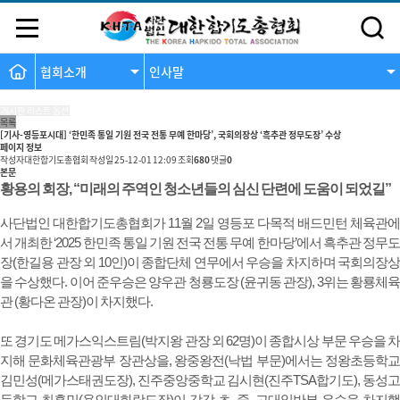
협회소개
인사말
댓글
게시판 리스트 옵션
목록
[기사-영등포시대] ‘한민족 통일 기원 전국 전통 무예 한마당’, 국회의장상 ‘흑추관 정무도장’ 수상
페이지 정보
작성자
대한합기도총협회
작성일
25-12-01 12:09
조회
680
댓글
0
본문
황용의 회장, “미래의 주역인 청소년들의 심신 단련에 도움이 되었길”
사단법인 대한합기도총협회가 11월 2일 영등포 다목적 배드민턴 체육관에
서 개최한 ‘2025 한민족 통일 기원 전국 전통 무예 한마당’에서 흑추관 정무도
장(한길용 관장 외 10인)이 종합단체 연무에서 우승을 차지하며 국회의장상
을 수상했다. 이어 준우승은 양우관 청룡도장 (윤귀동 관장), 3위는 황룡체육
관 (황다온 관장)이 차지했다.
또 경기도 메가스익스트림(박지왕 관장 외 62명)이 종합시상 부문 우승을 차
지해 문화체육관광부 장관상을, 왕중왕전(낙법 부문)에서는 정왕초등학교
김민성(메가스태권도장), 진주중앙중학교 김시현(진주TSA합기도), 동성고
등학교 최흥민(용인대화랑도장)이 각각 초, 중, 고대일반부 우승을 차지했